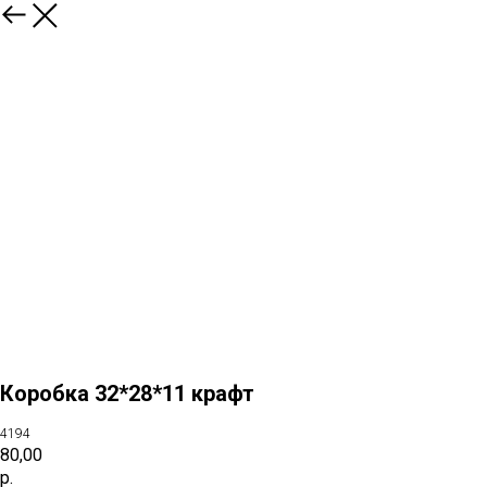
Коробка 32*28*11 крафт
4194
80,00
р.