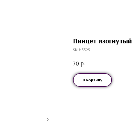
Пинцет изогнутый 
SKU:
5525
р.
70
В корзину