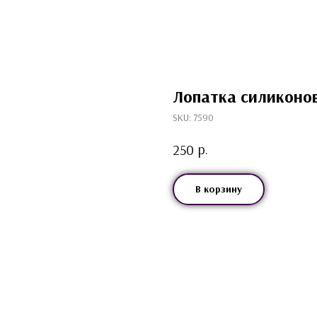
Лопатка силиконо
SKU:
7590
р.
250
В корзину