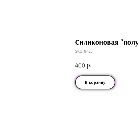
Силиконовая "полу
SKU:
8425
р.
400
В корзину