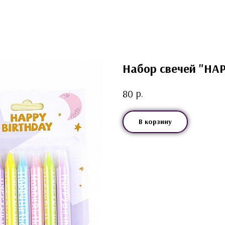
Набор свечей "HAP
р.
80
В корзину