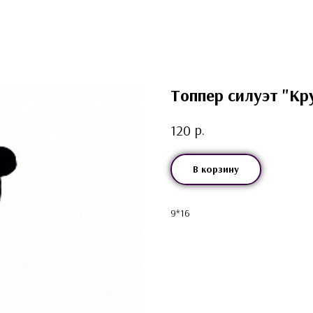
Топпер силуэт "Кр
р.
120
В корзину
9*16