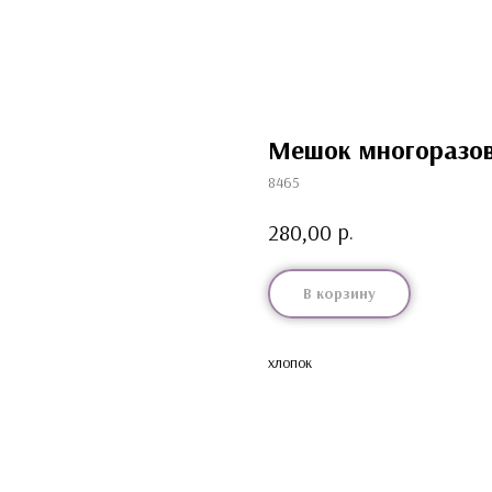
Мешок многоразов
8465
р.
280,00
В корзину
хлопок