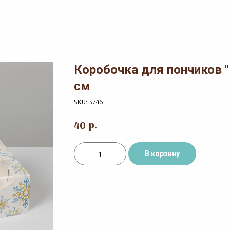
Коробочка для пончиков "В
см
SKU:
3746
р.
40
В корзину