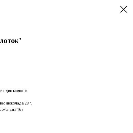
лоток"
и один молоток.
вес шоколада 28 г,
 шоколада 16 г