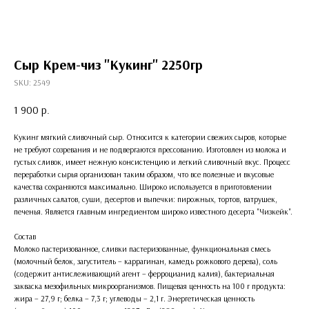
Сыр Крем-чиз "Кукинг" 2250гр
SKU:
2549
1 900
р.
Кукинг мягкий сливочный сыр. Относится к категории свежих сыров, которые
не требуют созревания и не подвергаются прессованию. Изготовлен из молока и
густых сливок, имеет нежную консистенцию и легкий сливочный вкус. Процесс
переработки сырья организован таким образом, что все полезные и вкусовые
качества сохраняются максимально. Широко используется в приготовлении
различных салатов, суши, десертов и выпечки: пирожных, тортов, ватрушек,
печенья. Является главным ингредиентом широко известного десерта "Чизкейк".
Состав
Молоко пастеризованное, сливки пастеризованные, функциональная смесь
(молочный белок, загуститель – каррагинан, камедь рожкового дерева), соль
(содержит антислеживающий агент – ферроцианид калия), бактериальная
закваска мезофильных микроорганизмов. Пищевая ценность на 100 г продукта:
жира – 27,9 г; белка – 7,3 г; углеводы – 2,1 г. Энергетическая ценность