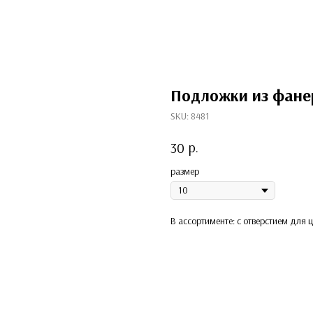
Подложки из фан
SKU:
8481
р.
30
размер
В ассортименте: с отверстием для ц