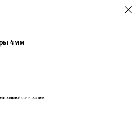
еры 4мм
ентральной оси и без нее